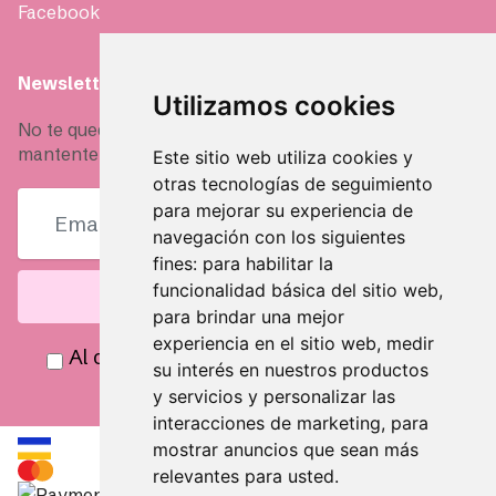
Facebook
Newsletter
Utilizamos cookies
No te quedes fuera, únete a nuestra comunidad y
mantente siempre informad@
Este sitio web utiliza cookies y
otras tecnologías de seguimiento
para mejorar su experiencia de
navegación con los siguientes
fines:
para habilitar la
funcionalidad básica del sitio web
,
SUSCRIBIRSE
para brindar una mejor
experiencia en el sitio web
,
medir
Al continuar, acepta nuestra
Política de
su interés en nuestros productos
Privacidad
y
Aviso Legal
.
y servicios y personalizar las
interacciones de marketing
,
para
mostrar anuncios que sean más
relevantes para usted
.